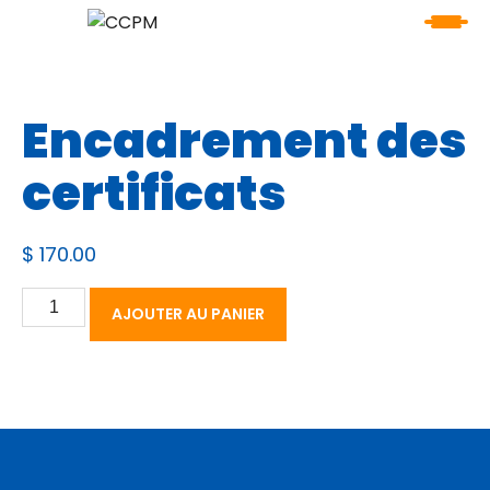
Encadrement des
certificats
$
170.00
quantité
AJOUTER AU PANIER
de
Encadrement
des
certificats