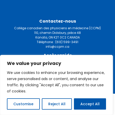
Contactez-nous
Collège canadien des physiciens en médecine (CCPM)
110, chemin Didsbury, pièce 48
Kanata, ON K2T 0C2 CANADA
Téléphone :
(613) 599-3491
info@ccpm.ca
Accès rapide
We value your privacy
Politiques de confidentialité
We use cookies to enhance your browsing experience,
serve personalised ads or content, and analyse our
traffic. By clicking "Accept All", you consent to our use
© Le Collège Canadien des Physiciens en Médecine 2026
of cookies.
Customise
Reject All
Accept All