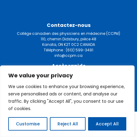
Contactez-nous
Collège canadien des physiciens en médecine (CCPM)
110, chemin Didsbury, pièce 48
Kanata, ON K2T 0C2 CANADA
Téléphone :
(613) 599-3491
info@ccpm.ca
Accès rapide
We value your privacy
Politiques de confidentialité
We use cookies to enhance your browsing experience,
serve personalised ads or content, and analyse our
traffic. By clicking "Accept All", you consent to our use
© Le Collège Canadien des Physiciens en Médecine 2026
of cookies.
Customise
Reject All
Accept All